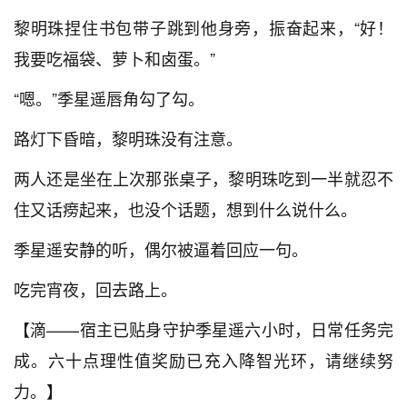
黎明珠捏住书包带子跳到他身旁，振奋起来，“好！
我要吃福袋、萝卜和卤蛋。”
“嗯。”季星遥唇角勾了勾。
路灯下昏暗，黎明珠没有注意。
两人还是坐在上次那张桌子，黎明珠吃到一半就忍不
住又话痨起来，也没个话题，想到什么说什么。
季星遥安静的听，偶尔被逼着回应一句。
吃完宵夜，回去路上。
【滴——宿主已贴身守护季星遥六小时，日常任务完
成。六十点理性值奖励已充入降智光环，请继续努
力。】