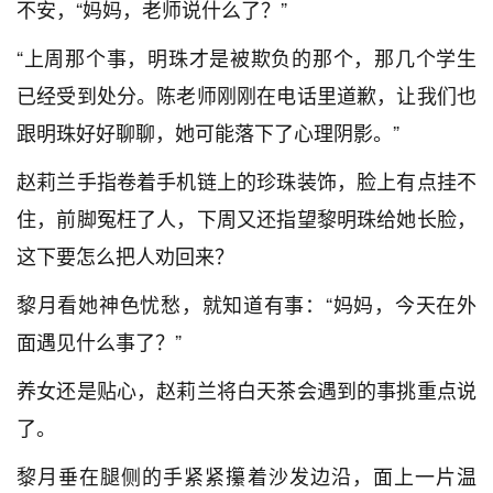
不安，“妈妈，老师说什么了？”
“上周那个事，明珠才是被欺负的那个，那几个学生
已经受到处分。陈老师刚刚在电话里道歉，让我们也
跟明珠好好聊聊，她可能落下了心理阴影。”
赵莉兰手指卷着手机链上的珍珠装饰，脸上有点挂不
住，前脚冤枉了人，下周又还指望黎明珠给她长脸，
这下要怎么把人劝回来？
黎月看她神色忧愁，就知道有事：“妈妈，今天在外
面遇见什么事了？”
养女还是贴心，赵莉兰将白天茶会遇到的事挑重点说
了。
黎月垂在腿侧的手紧紧攥着沙发边沿，面上一片温