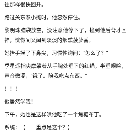
往那样很快回升。
路过关东煮小摊时，他忽然停住。
黎明珠脑袋放空，没注意他停下了，撞到他后背才回
神，恍惚间又闻到淡淡的烟熏菠萝香。
她抬手摸了下鼻尖，习惯性询问：“怎么了？”
季星遥指尖摩挲着从手腕处垂下的红绳，半垂眼睑，
声音微涩，“饿了。陪我吃点东西。”
！！！
他居然学我！
下午，她也是这样哄他吃了一个焦糖布丁。
系统：【……重点是这个？】