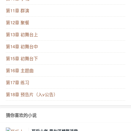
天摆烂,对客人爱答不理。穷得吃土的陆玉只好继续老本
行。*周边小区都知道街边有家宠物店,里面的宠物贵得
第11章 群演
离谱,老板还天天板着脸。直到某天,宠物店突然不卖猫
第12章 聚餐
了开始租猫。吃瓜群众A：这店的猫刁得很,还租呢,倒给
第13章 初舞台上
钱我都不要！吃瓜群众B：我看宠物店马上就要关门大
第14章 初舞台中
吉了,可千万别被这群猫赖上了！没过几天,群众们发现
这家宠物店竟然活过来了。来租猫的顾客从小区居民到
第15章 初舞台下
商界大佬、娱乐圈明星,多得数不过来。大师,我家祖宗
第16章 主题曲
三天两头来吓唬我,您给只猫镇镇宅！大师,我每次拍恐
第17章 练习
怖片都做噩梦,是不是中邪了啊啊！大师,我从新马泰旅
第18章 预告片（入v公告）
游回来就开始鬼压床,要不您租给我只暹罗猫使使呗！*
宠物店被陆玉一折腾,日赚斗金。可店里的小员工不满意
了。大橘：昨天去的那家不管饭,我都快瘦成闪电了,涨
猜你喜欢的小说
工资喵~布偶：顾客每天都抱着我亲,必须补给我精神损
死后十年,男友还想复活我