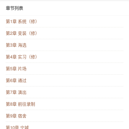
遥手拿男团选秀报名表,准备和他们发展一段真挚的兄弟
章节列表
情。本着干一行爱一行的原则,沈洛遥苦练各种才艺。初
舞台,她就以难度极高的一段现代舞惊艳四方。之后的几
第1章 系统（修）
场公演,更是以一举之力把比赛难度提高了。她不仅赢得
第2章 变装（修）
了大佬们的目光,还获得了万千网友的支持,终于c位出
第3章 海选
道。接下来沈洛遥出唱片,上综艺,各种商业代言拿到手
软,甚至一跃跻身顶流之列。眼看她每天不务正业,系统
第4章 实习（修）
都快急死了：大佬A的好感值都跌到负值了！大佬B的白
第5章 片场
月光回来了！大佬C出现异常,马上开始黑化了！另一边
第6章 通过
沈洛遥看着手里的半成品乐谱,依旧不慌不忙修修改改。
第7章 演出
#好感值没了就没了吧,给粉丝们写的歌可不能耽误##莫
慌,我离完成任务就差这一首歌的距离了#————预收
第8章 前往录制
《我靠开宠物店暴富了》————玄学大佬陆玉一朝穿
第9章 宿舍
书,接手了一家濒临倒闭的宠物店。可宠物店里的猫猫成
第10章 宁城