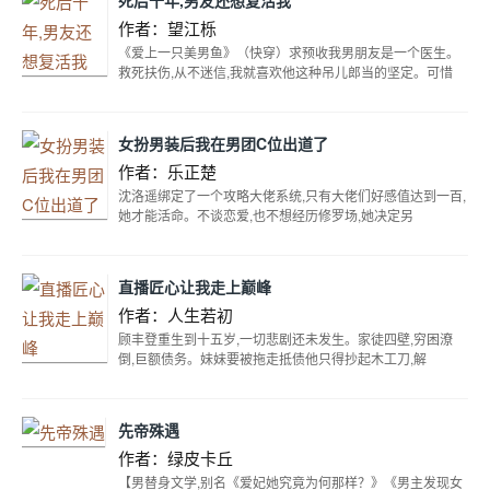
失费喵喵~~黑猫：这个月我都成劳模了,强烈申请调休喵
作者：望江栎
~~~#猫猫这么可爱,当然是用来打工啦##猫主子养活铲
《爱上一只美男鱼》（快穿）求预收我男朋友是一个医生。
屎官天经地义#
救死扶伤,从不迷信,我就喜欢他这种吊儿郎当的坚定。可惜
女扮男装后我在男团C位出道了
作者：乐正楚
沈洛遥绑定了一个攻略大佬系统,只有大佬们好感值达到一百,
她才能活命。不谈恋爱,也不想经历修罗场,她决定另
直播匠心让我走上巅峰
作者：人生若初
顾丰登重生到十五岁,一切悲剧还未发生。家徒四壁,穷困潦
倒,巨额债务。妹妹要被拖走抵债他只得抄起木工刀,解
先帝殊遇
作者：绿皮卡丘
【男替身文学,别名《爱妃她究竟为何那样？》《男主发现女