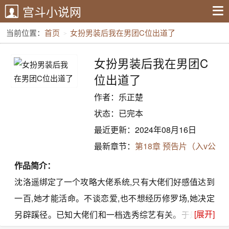
宫斗小说网
当前位置：
首页
女扮男装后我在男团C位出道了
女扮男装后我在男团C
位出道了
作者：乐正楚
状态：已完本
最近更新：2024年08月16日
最新章节：
第18章 预告片（入v公
告）
作品简介：
沈洛遥绑定了一个攻略大佬系统,只有大佬们好感值达到
一百,她才能活命。不谈恋爱,也不想经历修罗场,她决定
[展开]
另辟蹊径。已知大佬们和一档选秀综艺有关。于是沈洛