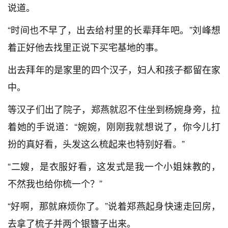
说道。
“时间也不早了，出去给村里的长辈拜年吧。”刘峰想
着正好他去找里正说下买宅基地的事。
出去拜年的是家里的四个汉子，妇人和孩子都留在家
中。
等汉子们出了院子，郑燕就忍不住坐到杨婉身旁，拉
着她的手说道：“婉婉，刚刚我就想说了，你今儿打
扮的真好看，头发这么梳起来也特别好看。”
“二嫂，是衣服好看，这发式是我一个小姐妹教的，
不然我也给你梳一个？”
“好啊，那就麻烦你了。”说着郑燕起身快速走回房，
去拿了梳子并两个银簪子出来。