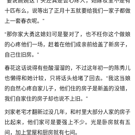
“要说婉婉这丫头还真是会心疼人，她嫁妆里不是有
十匹布么，说等出了正月十五就要给我们一家子都做
上一套春衣呢。”
“那你家大勇这媳妇可是娶对了，也不枉你这个做娘
的心疼他们一场，赶着在他们成亲前给盖了新房子，
自己住旧房。”
春花这话说得有些酸溜溜的，不过这年初一的陈秀儿
也懒得和她计较，只将话头给堵了回去。“我这当娘
的自然心疼自家儿子，他们住的房子是新盖的没错，
我们自家住的房子却也说不上旧。”
刘家老宅才翻新过没几年，和村里大部分人家的房子
比起来，他们家可是要强上不少。光是卧房就有五
间，加上堂屋和厨房就有七间。