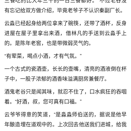
三餐吃的比大年三十的一日三餐都好。”不过老谷没
有忘记给双方做介绍，毕竟老爷子不认识秦副厂长。
云淼已经起身给两位拿来了碗筷，还带了酒杯，反身
进屋在屋子里拿出来酒，借林凡的手送到云淼手上
的。是陈年老窖，也是带微弱灵气的。
“有荤菜，喝点小酒，才有气氛。”
一个古式的瓷酒壶，长长的壶嘴，清亮的酒液倒在杯
子中，一股子浓郁的酒香味溢满厨房兼餐厅。
酒鬼老谷只是闻其味，就忍不住了，口水疯狂的吞咽
着。“好酒，叔，您可真有口福。”
云爷爷得意的笑道，“是淼淼师伯送的，据说是他早
年酿造埋在道观中的。上次回去他送我们进城，给我