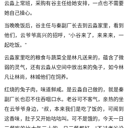
云淼上常班，采购有谷主任给她安排，一点也不需要
她自己操心。
当晚晚饭后，谷主任与秦副厂长去到云淼家里，看到
他们，云爷爷高兴的招呼，“小谷来了，来来来，一
起吃饭。”
云淼家里吃的粮食与蔬菜全是林凡送来的，蕴含了微
弱的灵气，还有云淼从空间中放出来的兔子，如今林
凡让林尚，林城他们在饲养。
红烧的兔子肉，味道鲜咸。是云淼自己做的，就是秦
副厂长也忍不住吞咽口水。老谷可不客气，亲热的坐
在云爷爷身边，“叔，本来我们是吃了饭的，可闻到
这香味，肚子又开始咕咕叫。可不是饿的，今天一日