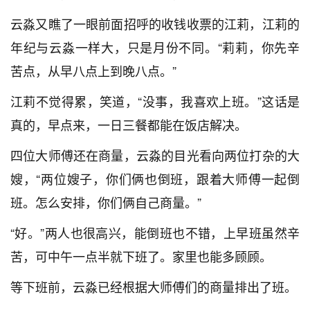
云淼又瞧了一眼前面招呼的收钱收票的江莉，江莉的
年纪与云淼一样大，只是月份不同。“莉莉，你先辛
苦点，从早八点上到晚八点。”
江莉不觉得累，笑道，“没事，我喜欢上班。”这话是
真的，早点来，一日三餐都能在饭店解决。
四位大师傅还在商量，云淼的目光看向两位打杂的大
嫂，“两位嫂子，你们俩也倒班，跟着大师傅一起倒
班。怎么安排，你们俩自己商量。”
“好。”两人也很高兴，能倒班也不错，上早班虽然辛
苦，可中午一点半就下班了。家里也能多顾顾。
等下班前，云淼已经根据大师傅们的商量排出了班。