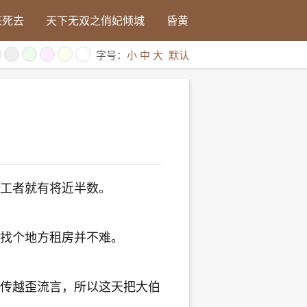
来死去
天下无双之俏妃倾城
昏黄
字号：
小
中
大
默认
工者就有将近半数。
找个地方租房并不难。
传越歪流言，所以这天把大伯