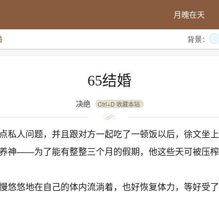
月魄在天
婚
背景：
65结婚
决绝
Ctrl+D 收藏本站
点私人问题，并且跟对方一起吃了一顿饭以后，徐文坐上
养神——为了能有整整三个月的假期，他这些天可被压榨
慢悠悠地在自己的体内流淌着，也好恢复体力，等好受了