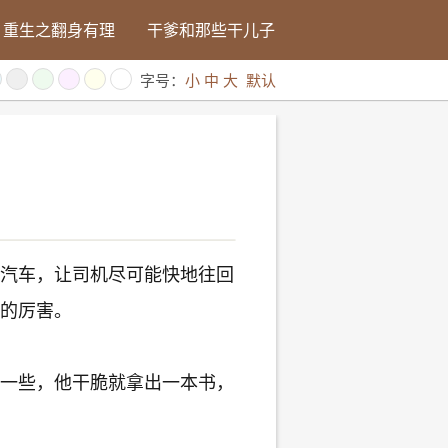
重生之翻身有理
干爹和那些干儿子
字号：
小
中
大
默认
汽车，让司机尽可能快地往回
的厉害。
一些，他干脆就拿出一本书，