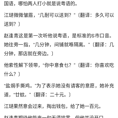
国语，哪怕两人打小就是说粤语的。
江琎微微皱眉，“几耐可以送到？”〔翻译：多久可以
送到？〕
赵逢青这是第一次听他说粤语，是标准的S市口音。
她往旁一指，“几分钟，间铺就喺隔离。”〔翻译：几
分钟，那店就在旁边。〕
他索性解下领带，“你中意食乜？”〔翻译：你喜欢吃
什么？〕
“盐焗手撕鸡。”为了表示她没有请客的意愿，她补充
道，“廿蚊。”〔翻译：二十元。〕
江琎果然意会过来，掏出钱包，给了她一百元。
赵逢青期待他能来一句无须找零，但他并没开口。