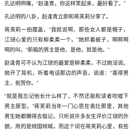
孔达明咧嘴，“赵逢青，你这样笑起来，最好看了。”
孔达明的八卦，赵逢青立即和蒋芙莉分享了。
蒋芙莉一拍膝盖，“我就说啊，那些女人都是幌子，
江琎心爱的只有柳柔柔一个。”她抓着被子，啊啊啊
啊的叫，“新稿的男主是他，是他，就是他。”
赵逢青可不认为江琎的最爱是柳柔柔，不过她没说。
她开了耳机，听着电话那边的声音，说道：“喜得男
主，祝贺你。”
“就是我忘记他长什么样了，不然还能和读者吹嘘下
男主原型。”蒋芙莉当年一门心思在袁灶那里，其他
男生她都懒得去惦记。只听说许多女生评价江琎的外
貌，用的是倾国倾城。而这个词在蒋芙莉心里，有些