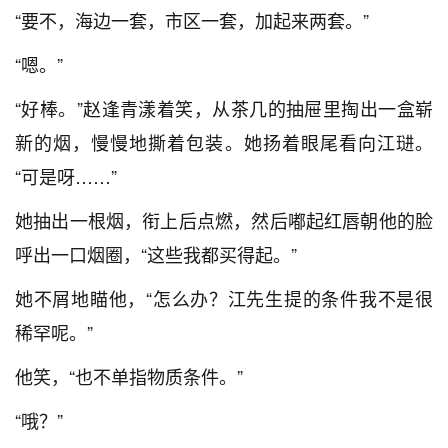
“要不，海边一套，市区一套，加起来两套。”
“嗯。”
“好棒。”赵逢青漾着笑，从茶几的抽屉里掏出一盒崭
新的烟，慢慢地撕着包装。她扬着眼尾看向江琎。
“可是呀……”
她抽出一根烟，衔上后点燃，然后嘟起红唇朝他的脸
呼出一口烟圈，“这些我都买得起。”
她不屑地瞄他，“怎么办？江先生提的条件我不是很
稀罕呢。”
他笑，“也不单指物质条件。”
“哦？”