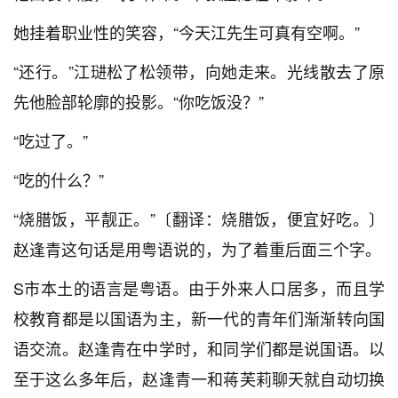
她挂着职业性的笑容，“今天江先生可真有空啊。”
“还行。”江琎松了松领带，向她走来。光线散去了原
先他脸部轮廓的投影。“你吃饭没？”
“吃过了。”
“吃的什么？”
“烧腊饭，平靓正。”〔翻译：烧腊饭，便宜好吃。〕
赵逢青这句话是用粤语说的，为了着重后面三个字。
S市本土的语言是粤语。由于外来人口居多，而且学
校教育都是以国语为主，新一代的青年们渐渐转向国
语交流。赵逢青在中学时，和同学们都是说国语。以
至于这么多年后，赵逢青一和蒋芙莉聊天就自动切换