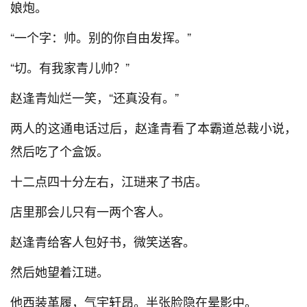
娘炮。
“一个字：帅。别的你自由发挥。”
“切。有我家青儿帅？”
赵逢青灿烂一笑，“还真没有。”
两人的这通电话过后，赵逢青看了本霸道总裁小说，
然后吃了个盒饭。
十二点四十分左右，江琎来了书店。
店里那会儿只有一两个客人。
赵逢青给客人包好书，微笑送客。
然后她望着江琎。
他西装革履，气宇轩昂。半张脸隐在晕影中。