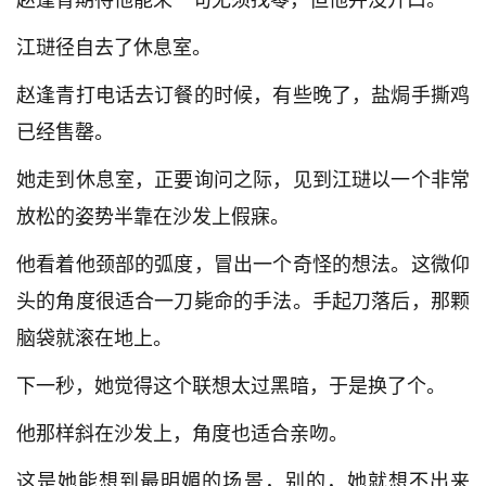
江琎径自去了休息室。
赵逢青打电话去订餐的时候，有些晚了，盐焗手撕鸡
已经售罄。
她走到休息室，正要询问之际，见到江琎以一个非常
放松的姿势半靠在沙发上假寐。
他看着他颈部的弧度，冒出一个奇怪的想法。这微仰
头的角度很适合一刀毙命的手法。手起刀落后，那颗
脑袋就滚在地上。
下一秒，她觉得这个联想太过黑暗，于是换了个。
他那样斜在沙发上，角度也适合亲吻。
这是她能想到最明媚的场景，别的，她就想不出来