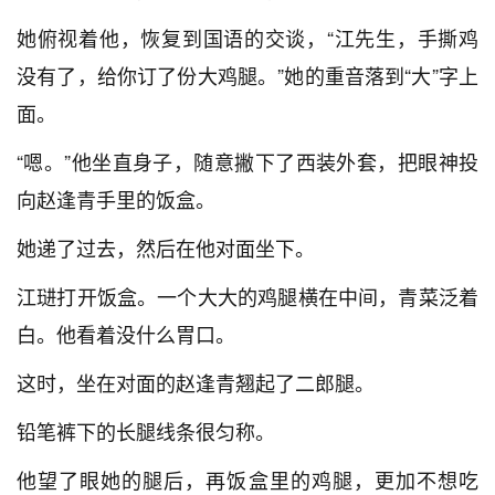
她俯视着他，恢复到国语的交谈，“江先生，手撕鸡
没有了，给你订了份大鸡腿。”她的重音落到“大”字上
面。
“嗯。”他坐直身子，随意撇下了西装外套，把眼神投
向赵逢青手里的饭盒。
她递了过去，然后在他对面坐下。
江琎打开饭盒。一个大大的鸡腿横在中间，青菜泛着
白。他看着没什么胃口。
这时，坐在对面的赵逢青翘起了二郎腿。
铅笔裤下的长腿线条很匀称。
他望了眼她的腿后，再饭盒里的鸡腿，更加不想吃